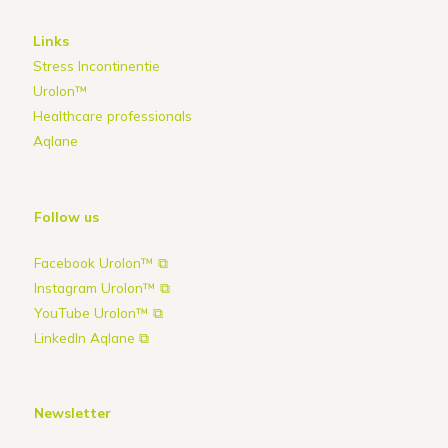
Links
Stress Incontinentie
Urolon™
Healthcare professionals
Aqlane
Follow us
Facebook Urolon™ ⧉
Instagram Urolon™ ⧉
YouTube Urolon™ ⧉
LinkedIn Aqlane ⧉
Newsletter