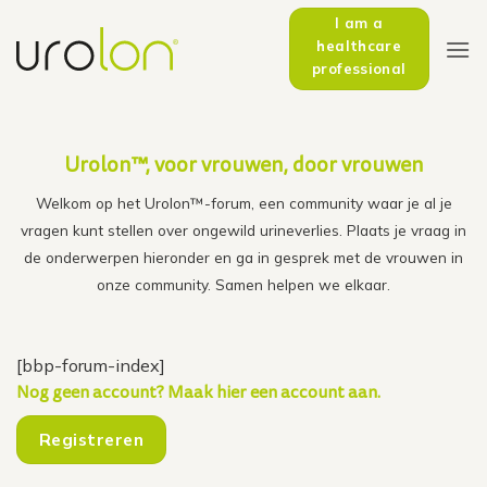
Skip
I am a
to
healthcare
content
professional
Urolon™, voor vrouwen, door vrouwen
Welkom op het Urolon™-forum, een community waar je al je
vragen kunt stellen over ongewild urineverlies. Plaats je vraag in
de onderwerpen hieronder en ga in gesprek met de vrouwen in
onze community. Samen helpen we elkaar.
[bbp-forum-index]
Nog geen account? Maak hier een account aan.
Registreren