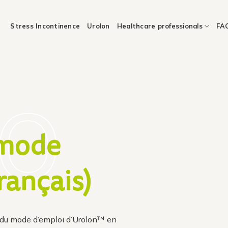
Stress Incontinence
Urolon
Healthcare professionals
FA
 mode
rançais)
r du mode d’emploi d’Urolon™ en