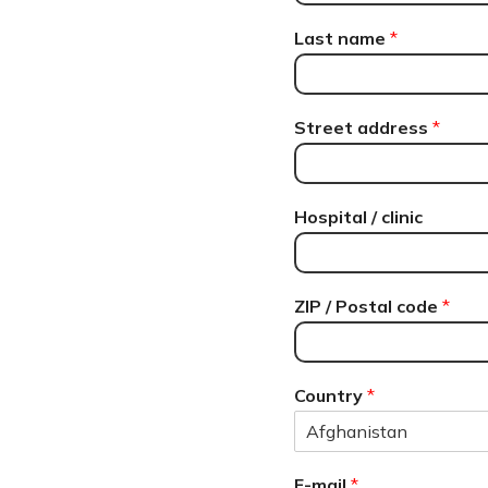
Last name
*
Street address
*
Hospital / clinic
ZIP / Postal code
*
Country
*
E-mail
*